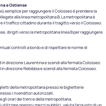
tina e Ostiense
 più semplice per raggiungere il Colosseo è prendere la
legate alla linea metropolitana B. La metropolitana è
 il traffico cittadino durante il tragitto verso il Colosseo.
nse, dirigiti verso la metropolitana linea B per raggiungere
ntuali controlli a bordo e di rispettare le norme di
 B in direzione Laurentina e scendi alla fermata Colosseo.
 B in direzione Rebibbia e scendi alla fermata Colosseo.
iglietti della metropolitana presso le biglietterie
esso i rivenditori autorizzati.
ica gli orari dei treni e della metropolitana.
i utilizzare spesso i mezzi pubblici, valuta l’acquisto di un