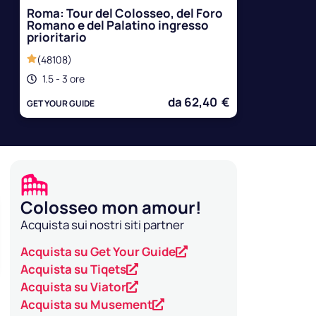
Roma: Tour del Colosseo, del Foro
Romano e del Palatino ingresso
prioritario
(48108)
1.5 - 3 ore
da 62,40 €
GET YOUR GUIDE
Colosseo mon amour!
Acquista sui nostri siti partner
Acquista su Get Your Guide
Acquista su Tiqets
Acquista su Viator
Acquista su Musement