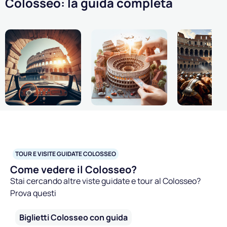
Colosseo: la guida completa
Come arrivare
Biglietti
Curiosità
Tutte le opzioni per
Scopri tutti i biglietti, i
La vita dei gladia
arrivare in auto, a piedi,
tour e i nostri consigli
combattimenti e
TOUR E VISITE GUIDATE COLOSSEO
metro, treno
d'acquisto
battaglie navali.
Come vedere il Colosseo?
Stai cercando altre viste guidate e tour al Colosseo?
Prova questi
Biglietti Colosseo con guida