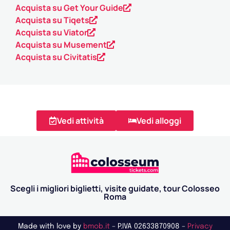
Acquista su Get Your Guide
Acquista su Tiqets
Acquista su Viator
Acquista su Musement
Acquista su Civitatis
Vedi attività
Vedi alloggi
Scegli i migliori biglietti, visite guidate, tour Colosseo
Roma
Made with love by
bmob.it
– P.IVA 02633870908 –
Privacy