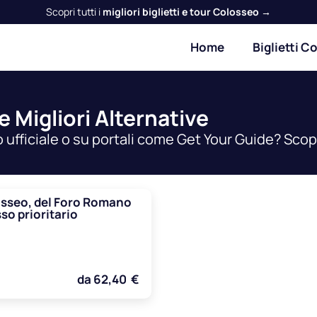
Scopri tutti i
migliori biglietti e tour Colosseo →
Home
Biglietti C
e Migliori Alternative
o ufficiale o su portali come Get Your Guide? Scopr
osseo, del Foro Romano
sso prioritario
da 62,40 €