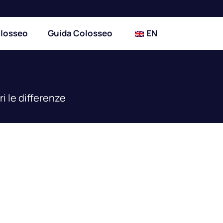
olosseo
Guida Colosseo
EN
i le differenze