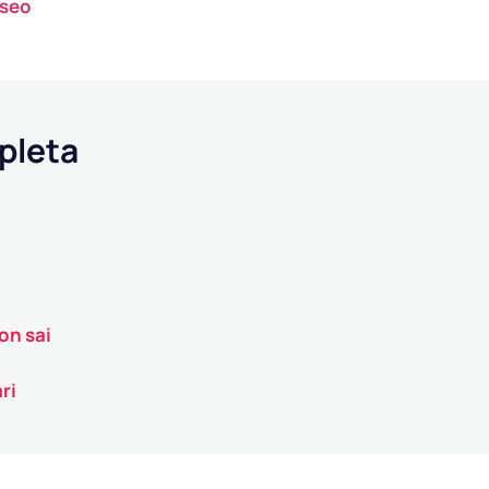
sseo
pleta
on sai
ri