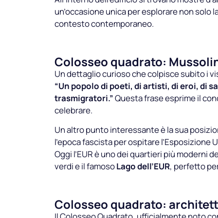
un’occasione unica per esplorare non solo la 
contesto contemporaneo.
Colosseo quadrato: Mussolin
Un dettaglio curioso che colpisce subito i visi
“Un popolo di poeti, di artisti, di eroi, di s
trasmigratori.”
Questa frase esprime il conce
celebrare.
Un altro punto interessante è la sua posizi
l’epoca fascista per ospitare l’Esposizione U
Oggi l’EUR è uno dei quartieri più moderni d
verdi e il famoso
Lago dell’EUR
, perfetto pe
Colosseo quadrato: architet
Il Colosseo Quadrato, ufficialmente noto c