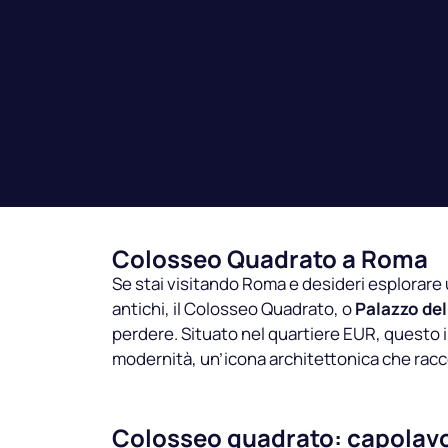
Colosseo Quadrato a Roma
Se stai visitando Roma e desideri esplorare 
antichi, il Colosseo Quadrato, o
Palazzo dell
perdere. Situato nel quartiere EUR, questo i
modernità, un’icona architettonica che rac
Colosseo quadrato: capolavor