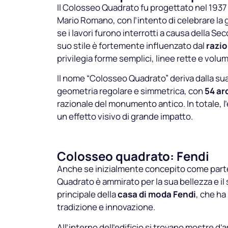
Il Colosseo Quadrato fu progettato nel 1937 
Mario Romano, con l’intento di celebrare la 
se i lavori furono interrotti a causa della Se
suo stile è fortemente influenzato dal
razio
privilegia forme semplici, linee rette e volumi
Il nome “Colosseo Quadrato” deriva dalla sua
geometria regolare e simmetrica, con
54 ar
razionale del monumento antico. In totale, l’
un effetto visivo di grande impatto.
Colosseo quadrato: Fendi
Anche se inizialmente concepito come parte 
Quadrato è ammirato per la sua bellezza e il 
principale della
casa di moda Fendi
, che ha
tradizione e innovazione.
All’interno dell’edificio si trovano mostre d