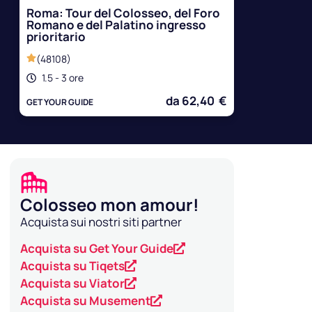
Roma: Tour del Colosseo, del Foro
Romano e del Palatino ingresso
prioritario
(48108)
1.5 - 3 ore
da 62,40 €
GET YOUR GUIDE
Colosseo mon amour!
Acquista sui nostri siti partner
Acquista su Get Your Guide
Acquista su Tiqets
Acquista su Viator
Acquista su Musement