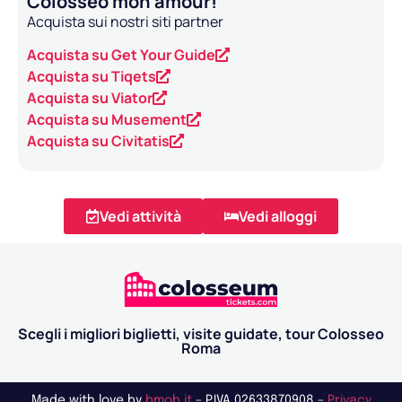
Colosseo mon amour!
Acquista sui nostri siti partner
Acquista su Get Your Guide
Acquista su Tiqets
Acquista su Viator
Acquista su Musement
Acquista su Civitatis
Vedi attività
Vedi alloggi
Scegli i migliori biglietti, visite guidate, tour Colosseo
Roma
Made with love by
bmob.it
– P.IVA 02633870908 –
Privacy