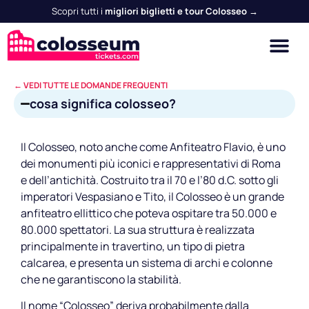
Scopri tutti i
migliori biglietti e tour Colosseo →
← VEDI TUTTE LE DOMANDE FREQUENTI
cosa significa colosseo?
Il Colosseo, noto anche come Anfiteatro Flavio, è uno
dei monumenti più iconici e rappresentativi di Roma
e dell’antichità. Costruito tra il 70 e l’80 d.C. sotto gli
imperatori Vespasiano e Tito, il Colosseo è un grande
anfiteatro ellittico che poteva ospitare tra 50.000 e
80.000 spettatori. La sua struttura è realizzata
principalmente in travertino, un tipo di pietra
calcarea, e presenta un sistema di archi e colonne
che ne garantiscono la stabilità.
Il nome “Colosseo” deriva probabilmente dalla