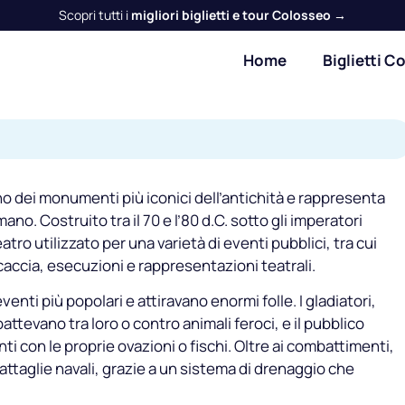
Scopri tutti i
migliori biglietti e tour Colosseo →
Home
Biglietti C
no dei monumenti più iconici dell’antichità e rappresenta
o. Costruito tra il 70 e l’80 d.C. sotto gli imperatori
tro utilizzato per una varietà di eventi pubblici, tra cui
 caccia, esecuzioni e rappresentazioni teatrali.
venti più popolari e attiravano enormi folle. I gladiatori,
attevano tra loro o contro animali feroci, e il pubblico
i con le proprie ovazioni o fischi. Oltre ai combattimenti,
attaglie navali, grazie a un sistema di drenaggio che