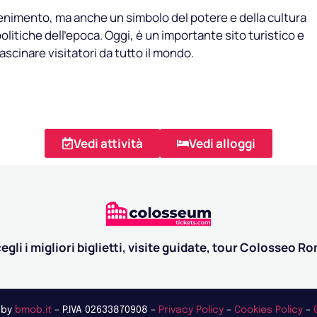
ttenimento, ma anche un simbolo del potere e della cultura
olitiche dell’epoca. Oggi, è un importante sito turistico e
scinare visitatori da tutto il mondo.
Vedi attività
Vedi alloggi
egli i migliori biglietti, visite guidate, tour Colosseo R
 by
bmob.it
– P.IVA 02633870908 –
Privacy Policy
–
Cookies Policy
–